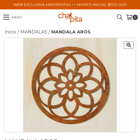
WEB EXCLUSIVA MAYORISTAS >> MONTO INICIAL $300.000
MENÚ
0
Inicio
/
MANDALAS
/
MANDALA AROS