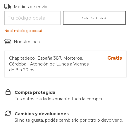
Entregas para el CP:
CAMBIAR CP
Medios de envío
CALCULAR
No sé mi código postal
Nuestro local
Gratis
Chapitadeco
España 387, Morteros,
Córdoba - Atención de Lunes a Viernes
de 8 a 20 hs.
Compra protegida
Tus datos cuidados durante toda la compra.
Cambios y devoluciones
Si no te gusta, podés cambiarlo por otro o devolverlo.