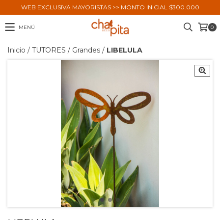
WEB EXCLUSIVA MAYORISTAS >> MONTO INICIAL $300.000
MENÚ
0
Inicio
/
TUTORES
/
Grandes
/
LIBELULA